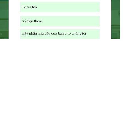
Tư vấn
Công ty Truyền Thông
& Sự Kiện Kiến Văn
Địa chỉ: B77 Đinh Tiên Hoàng, P.8, TP. Vĩnh Long