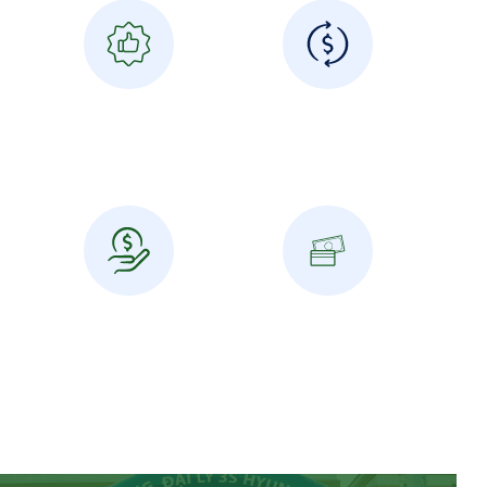
Sự Kiện chất lượng
Here’s your
reasons
Đảm bảo mức độ hài
Lorem ipsum dolor sit
lòng trên 80% trong
amet consectetur
các sự kiện
Thánh toán 50-50
Giá cả cạnh tranh
Giảm rủi ro về chi phí
Với hệ thống thiết bị
cho nhà tổ chức. Hạn
sự kiện có sẵn, Kiến
chế các phát sinh
Văn tự tin về giá cả sự
không cần thiết
kiện cạnh tranh nhất
trên thị trường