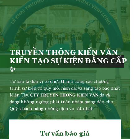
TRUYỀN THÔNG KIẾN VĂN -
KIẾN TẠO SỰ KIỆN ĐẲNG CẤP
✨
Tự hào là đơn vị tổ chức thành công các chương
trình sự kiện có quy mô, hiện đại và sáng tạo bậc nhất
Miền Tây. 𝐂𝐓𝐘 𝐓𝐑𝐔𝐘𝐄̂̀𝐍 𝐓𝐇𝐎̂𝐍𝐆 𝐊𝐈𝐄̂́𝐍 𝐕𝐀̆𝐍 đã và
đang không ngừng phát triển nhằm mang đến cho
Quý khách hàng những dịch vụ tốt nhất.
Tư vấn báo giá